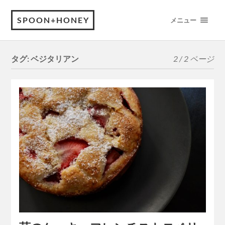
SPOON+HONEY
メニュー
タグ:
ベジタリアン
2 / 2 ページ