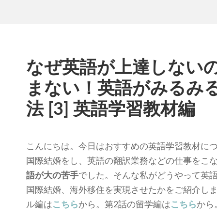
なぜ英語が上達しない
まない！英語がみるみ
法 [3] 英語学習教材編
こんにちは。今日はおすすめの英語学習教材に
国際結婚をし、英語の翻訳業務などの仕事をこ
語が大の苦手
でした。そんな私がどうやって英
国際結婚、海外移住を実現させたかをご紹介しま
ル編は
こちら
から。第2話の留学編は
こちら
から