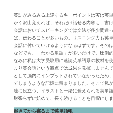
英語がみるみる上達するキーポイントは実は英
かく沢山覚えれば、それだけ話せる内容も、書
会話においてスピーキングでは文法が多少間違
ば、伝わることが多いもの。リスニング力も英
会話に付いていけるようになるはずです。そのほか
などでも、「わかる単語」が多いだけで、圧倒
なみに私は大学受験用に速読英単語系の教材を
まり英会話という観点では成果を発揮しません
として脳内にインプットされていなかったため
てしまうような記憶に留まりました。そこで私
達に役立つ、イラストと一緒に覚えられる英単
肘張らずに始めて、長く続けることを目標にし
起きてから寝るまで英単語帳