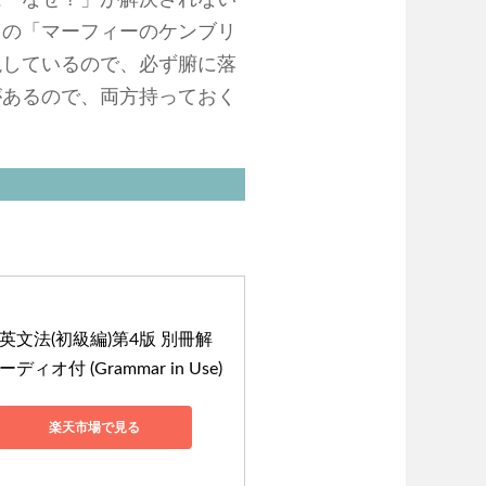
は「なぜ？」が解決されない
この「マーフィーのケンブリ
説しているので、必ず腑に落
があるので、両方持っておく
文法(初級編)第4版 別冊解
付 (Grammar in Use)
楽天市場で見る