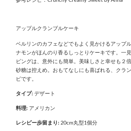
参考レシピ：Crunchy Creamy Sweet by Anna
アップルクランブルケーキ
ベルリンのカフェなどでもよく見かけるアップ
ナモンがほんのり香るしっとりケーキです。一
ピングは、意外にも簡単。美味しさと幸せも２
砂糖は控えめ。おもてなしにも喜ばれる、クラ
ピです。
タイプ:
デザート
料理:
アメリカン
レシピー歩留まり:
20cm丸型1個分