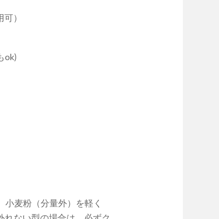
用可）
ok)
り、小麦粉（分量外）を軽く
外れない型の場合は、必ずク